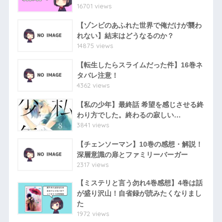
16701 views
【ゾンビのあふれた世界で俺だけが襲わ
れない】結末はどうなるのか？
14875 views
【転生したらスライムだった件】16巻ネ
タバレ注意！
4362 views
【私の少年】最終話 希望を感じさせる終
わり方でした。終わるの寂しい…
3841 views
【チェンソーマン】10巻の感想・解説！
深層意識の扉とファミリーバーガー
2317 views
【ミステリと言う勿れ4巻感想】4巻は話
が盛り沢山！自省録が読みたくなりまし
た
1972 views