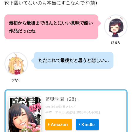
靴下履いてないのも本当にすこなんです(笑)
最初から最後までほんとにいい意味で酷い
作品だったね
ひまり
ただこれで最後だと思うと悲しい…
ひなこ
監獄学園（28）
posted with
ヨメレバ
平本 アキラ 講談社 2018年04月06日
Amazon
Kindle