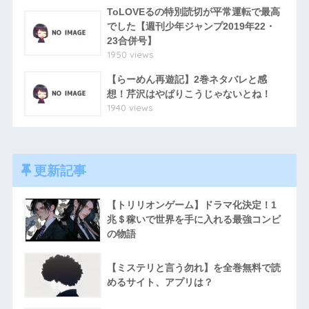
ToLOVEるの特別読切が平常運転で最高
でした【週刊少年ジャンプ2019年22・
23合併号】
1950 views
【らーめん再遊記】2巻ネタバレと感
想！芹沢はやぱりこうじゃないとね！
1940 views
更新記事
【トリリオンゲーム】ドラマ化決定！1
兆＄稼いで世界を手に入れる最強コンビ
の物語
【ミステリと言う勿れ】を全巻無料で読
めるサイト、アプリは？