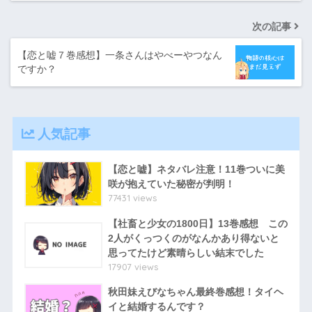
次の記事
【恋と嘘７巻感想】一条さんはやべーやつなん
ですか？
人気記事
【恋と嘘】ネタバレ注意！11巻ついに美
咲が抱えていた秘密が判明！
77431 views
【社畜と少女の1800日】13巻感想 この
2人がくっつくのがなんかあり得ないと
思ってたけど素晴らしい結末でした
17907 views
秋田妹えびなちゃん最終巻感想！タイヘ
イと結婚するんです？