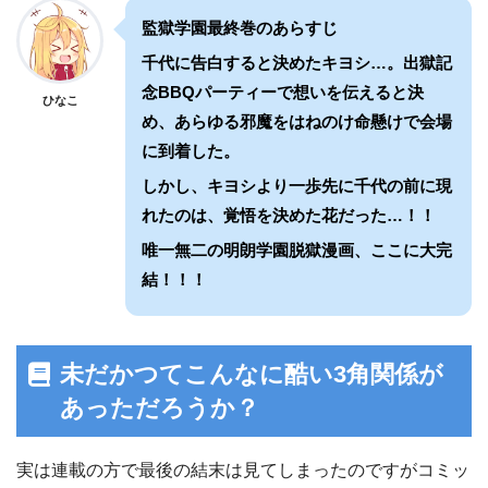
監獄学園最終巻のあらすじ
千代に告白すると決めたキヨシ…。出獄記
念BBQパーティーで想いを伝えると決
ひなこ
め、あらゆる邪魔をはねのけ命懸けで会場
に到着した。
しかし、キヨシより一歩先に千代の前に現
れたのは、覚悟を決めた花だった…！！
唯一無二の明朗学園脱獄漫画、ここに大完
結！！！
未だかつてこんなに酷い3角関係が
あっただろうか？
実は連載の方で最後の結末は見てしまったのですがコミッ