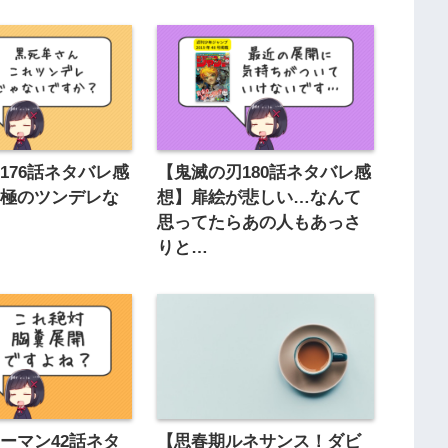
176話ネタバレ感
【鬼滅の刃180話ネタバレ感
究極のツンデレな
想】扉絵が悲しい…なんて
思ってたらあの人もあっさ
りと…
ーマン42話ネタ
【思春期ルネサンス！ダビ