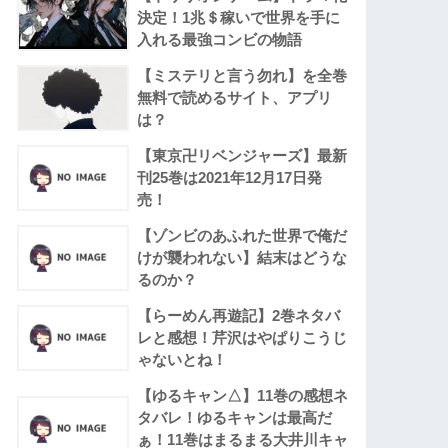
決定！1兆＄稼いで世界を手に
入れる最強コンビの物語
【ミステリと言う勿れ】を全巻
無料で読めるサイト、アプリ
は？
【東京卍リベンジャーズ】最新
刊25巻は2021年12月17日発
売！
【ゾンビのあふれた世界で俺だ
けが襲われない】結末はどうな
るのか？
【らーめん再遊記】2巻ネタバ
レと感想！芹沢はやぱりこうじ
ゃないとね！
【ゆるキャン△】11巻の感想ネ
タバレ！ゆるキャンは最高だ
ぁ！11巻はまるまる大井川キャ