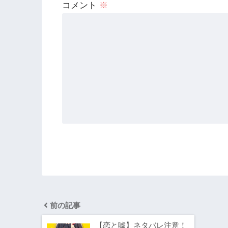
コメント
※
前の記事
【恋と嘘】ネタバレ注意！