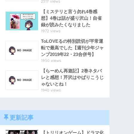
2317 views
【ミステリと言う勿れ4巻感
想】4巻は話が盛り沢山！自省
録が読みたくなりました
1972 views
ToLOVEるの特別読切が平常運
転で最高でした【週刊少年ジャ
ンプ2019年22・23合併号】
1950 views
【らーめん再遊記】2巻ネタバ
レと感想！芹沢はやぱりこうじ
ゃないとね！
1940 views
更新記事
【トリリオンゲーム】ドラマ化