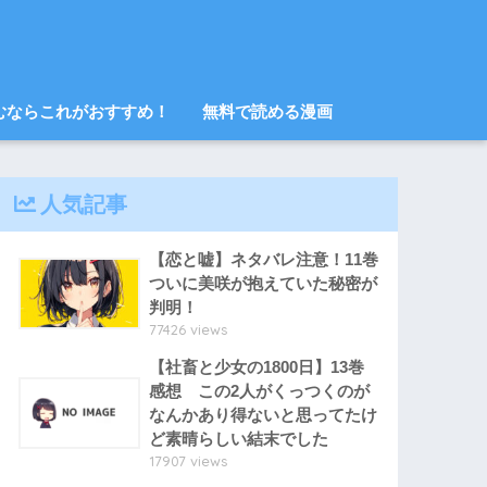
むならこれがおすすめ！
無料で読める漫画
人気記事
【恋と嘘】ネタバレ注意！11巻
ついに美咲が抱えていた秘密が
判明！
77426 views
【社畜と少女の1800日】13巻
感想 この2人がくっつくのが
なんかあり得ないと思ってたけ
ど素晴らしい結末でした
17907 views