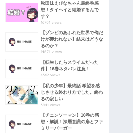
秋田妹えびなちゃん最終巻感
想！タイヘイと結婚するんで
す？
16701 views
【ゾンビのあふれた世界で俺だ
けが襲われない】結末はどうな
るのか？
14874 views
【転生したらスライムだった
件】16巻ネタバレ注意！
4362 views
【私の少年】最終話 希望を感
じさせる終わり方でした。終わ
るの寂しい…
3841 views
【チェンソーマン】10巻の感
想・解説！深層意識の扉とファ
ミリーバーガー