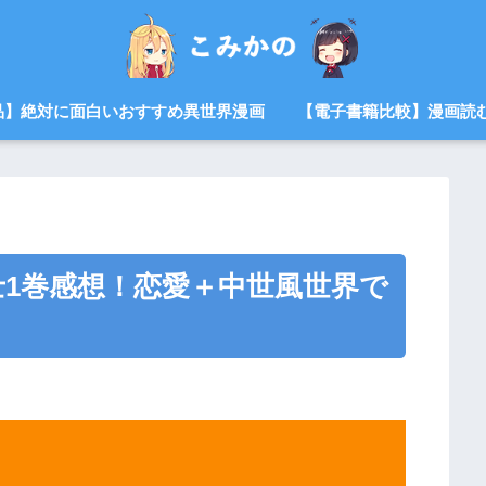
品】絶対に面白いおすすめ異世界漫画
【電子書籍比較】漫画読
1巻感想！恋愛＋中世風世界で