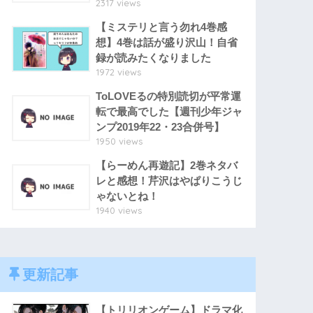
2317 views
【ミステリと言う勿れ4巻感
想】4巻は話が盛り沢山！自省
録が読みたくなりました
1972 views
ToLOVEるの特別読切が平常運
転で最高でした【週刊少年ジャ
ンプ2019年22・23合併号】
1950 views
【らーめん再遊記】2巻ネタバ
レと感想！芹沢はやぱりこうじ
ゃないとね！
1940 views
更新記事
【トリリオンゲーム】ドラマ化