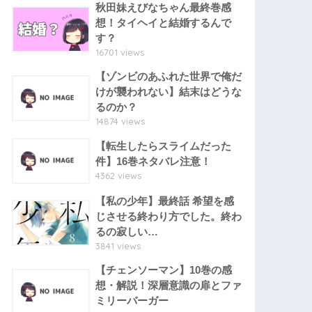
秋田妹えびなちゃん最終巻感
想！タイヘイと結婚するんで
す？
16701 views
【ゾンビのあふれた世界で俺だ
けが襲われない】結末はどうな
るのか？
14874 views
【転生したらスライムだった
件】16巻ネタバレ注意！
4362 views
【私の少年】最終話 希望を感
じさせる終わり方でした。終わ
るの寂しい…
3841 views
【チェンソーマン】10巻の感
想・解説！深層意識の扉とファ
ミリーバーガー