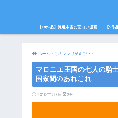
【18作品】厳選本当に面白い漫画
【5作
ホーム
このマンガがすごい
マロニエ王国の七人の騎士
国家間のあれこれ
2018年1月8日
2分