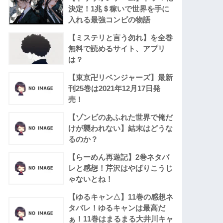
決定！1兆＄稼いで世界を手に
入れる最強コンビの物語
【ミステリと言う勿れ】を全巻
無料で読めるサイト、アプリ
は？
【東京卍リベンジャーズ】最新
刊25巻は2021年12月17日発
売！
【ゾンビのあふれた世界で俺だ
けが襲われない】結末はどうな
るのか？
【らーめん再遊記】2巻ネタバ
レと感想！芹沢はやぱりこうじ
ゃないとね！
【ゆるキャン△】11巻の感想ネ
タバレ！ゆるキャンは最高だ
ぁ！11巻はまるまる大井川キャ