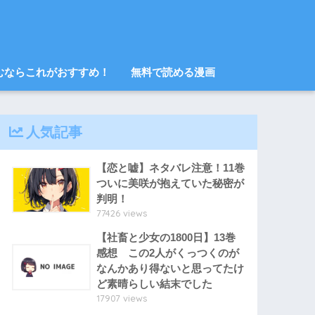
むならこれがおすすめ！
無料で読める漫画
人気記事
【恋と嘘】ネタバレ注意！11巻
ついに美咲が抱えていた秘密が
判明！
77426 views
【社畜と少女の1800日】13巻
感想 この2人がくっつくのが
なんかあり得ないと思ってたけ
ど素晴らしい結末でした
17907 views