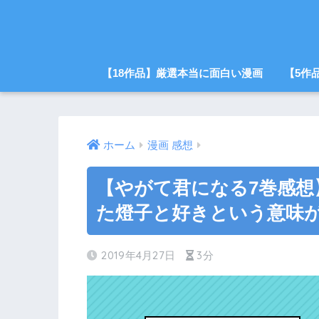
【18作品】厳選本当に面白い漫画
【5作
ホーム
漫画 感想
【やがて君になる7巻感想
た燈子と好きという意味
2019年4月27日
3分