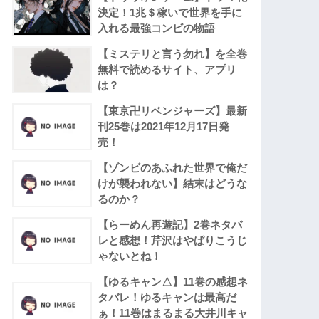
決定！1兆＄稼いで世界を手に
入れる最強コンビの物語
【ミステリと言う勿れ】を全巻
無料で読めるサイト、アプリ
は？
【東京卍リベンジャーズ】最新
刊25巻は2021年12月17日発
売！
【ゾンビのあふれた世界で俺だ
けが襲われない】結末はどうな
るのか？
【らーめん再遊記】2巻ネタバ
レと感想！芹沢はやぱりこうじ
ゃないとね！
【ゆるキャン△】11巻の感想ネ
タバレ！ゆるキャンは最高だ
ぁ！11巻はまるまる大井川キャ