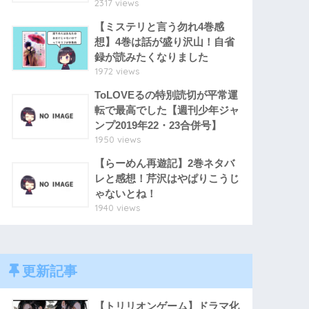
2317 views
【ミステリと言う勿れ4巻感
想】4巻は話が盛り沢山！自省
録が読みたくなりました
1972 views
ToLOVEるの特別読切が平常運
転で最高でした【週刊少年ジャ
ンプ2019年22・23合併号】
1950 views
【らーめん再遊記】2巻ネタバ
レと感想！芹沢はやぱりこうじ
ゃないとね！
1940 views
更新記事
【トリリオンゲーム】ドラマ化