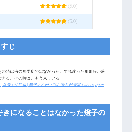
(5.0)
(5.0)
らすじ
その隣は侑の居場所ではなかった。すれ違ったまま時が過
伝える。その時は、もう来ている」
 著者：仲谷鳰 | 無料まんが・試し読みが豊富！ebookjapan
好きになることはなかった燈子の