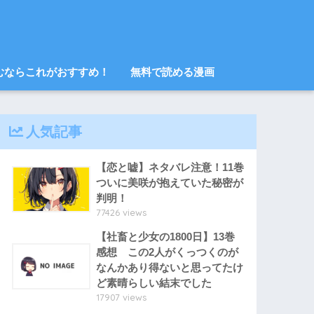
むならこれがおすすめ！
無料で読める漫画
人気記事
【恋と嘘】ネタバレ注意！11巻
ついに美咲が抱えていた秘密が
判明！
77426 views
【社畜と少女の1800日】13巻
感想 この2人がくっつくのが
なんかあり得ないと思ってたけ
ど素晴らしい結末でした
17907 views