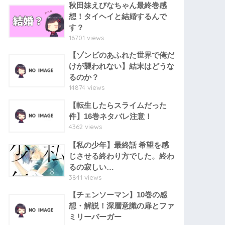
秋田妹えびなちゃん最終巻感
想！タイヘイと結婚するんで
す？
16701 views
【ゾンビのあふれた世界で俺だ
けが襲われない】結末はどうな
るのか？
14874 views
【転生したらスライムだった
件】16巻ネタバレ注意！
4362 views
【私の少年】最終話 希望を感
じさせる終わり方でした。終わ
るの寂しい…
3841 views
【チェンソーマン】10巻の感
想・解説！深層意識の扉とファ
ミリーバーガー