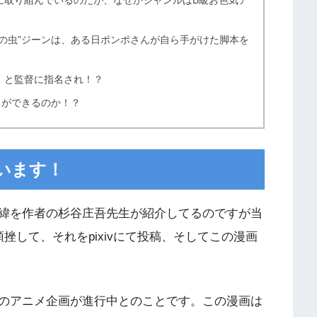
に取り組んでいるのだが、なぜかジャンルはB級お色気ア
の虫”ジーンは、ある日ポンポさんが自ら手がけた脚本を
」と監督に指名され！？
とができるのか！？
います！
緯を作者の杉谷庄吾先生が紹介してるのですが当
挫して、それをpixivにて投稿、そしてこの漫画
のアニメ企画が進行中とのことです。この漫画は