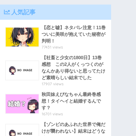
人気記事
【恋と嘘】ネタバレ注意！11巻
ついに美咲が抱えていた秘密が
判明！
77431 views
【社畜と少女の1800日】13巻
感想 この2人がくっつくのが
なんかあり得ないと思ってたけ
ど素晴らしい結末でした
17907 views
秋田妹えびなちゃん最終巻感
想！タイヘイと結婚するんで
す？
16701 views
【ゾンビのあふれた世界で俺だ
けが襲われない】結末はどうな