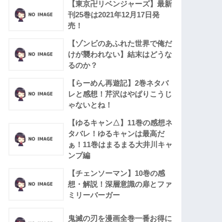
【東京卍リベンジャーズ】最新
刊25巻は2021年12月17日発
売！
【ゾンビのあふれた世界で俺だ
けが襲われない】結末はどうな
るのか？
【らーめん再遊記】2巻ネタバ
レと感想！芹沢はやぱりこうじ
ゃないとね！
【ゆるキャン△】11巻の感想ネ
タバレ！ゆるキャンは最高だ
ぁ！11巻はまるまる大井川キャ
ンプ編
【チェンソーマン】10巻の感
想・解説！深層意識の扉とファ
ミリーバーガー
鬼滅の刃を漫画全巻一番お得に