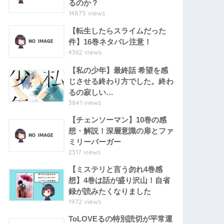
るのか？
14875 views
【転生したらスライムだった
件】16巻ネタバレ注意！
4362 views
【私の少年】最終話 希望を感
じさせる終わり方でした。終わ
るの寂しい…
3841 views
【チェンソーマン】10巻の感
想・解説！深層意識の扉とファ
ミリーバーガー
2317 views
【ミステリと言う勿れ4巻感
想】4巻は話が盛り沢山！自省
録が読みたくなりました
1972 views
ToLOVEるの特別読切が平常運