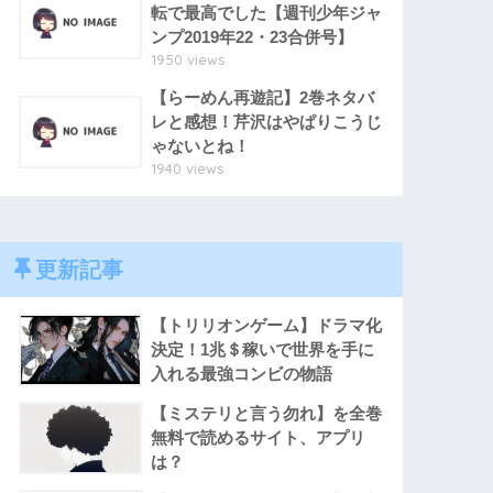
転で最高でした【週刊少年ジャ
ンプ2019年22・23合併号】
1950 views
【らーめん再遊記】2巻ネタバ
レと感想！芹沢はやぱりこうじ
ゃないとね！
1940 views
更新記事
【トリリオンゲーム】ドラマ化
決定！1兆＄稼いで世界を手に
入れる最強コンビの物語
【ミステリと言う勿れ】を全巻
無料で読めるサイト、アプリ
は？