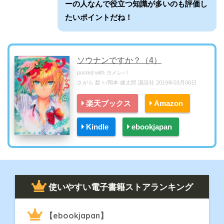
ーの人なんで役立つ知識が多いのも評価し
たいポイントだね！
ソウナンですか？（4）
posted with
ヨメレバ
さがら 梨々/岡本 健太郎 講談社 2019年03月06日
楽天ブックス
Amazon
Kindle
ebookjapan
使いやすい電子書籍ストアランキング
【ebookjapan】