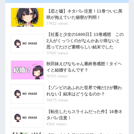
【恋と嘘】ネタバレ注意！11巻ついに美
咲が抱えていた秘密が判明！
77432 views
【社畜と少女の1800日】13巻感想 この
2人がくっつくのがなんかあり得ないと
思ってたけど素晴らしい結末でした
17907 views
秋田妹えびなちゃん最終巻感想！タイヘ
イと結婚するんです？
16701 views
【ゾンビのあふれた世界で俺だけが襲わ
れない】結末はどうなるのか？
14875 views
【転生したらスライムだった件】16巻ネ
タバレ注意！
4362 views