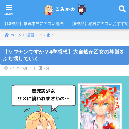
【18作品】厳選本当に面白い漫画
【5作品】絶対に面白いおすす
ホーム
漫画 アニメ化
【ソウナンですか？4巻感想】大自然が乙女の尊厳を
ぶち壊していく
2019年3月21日
2分