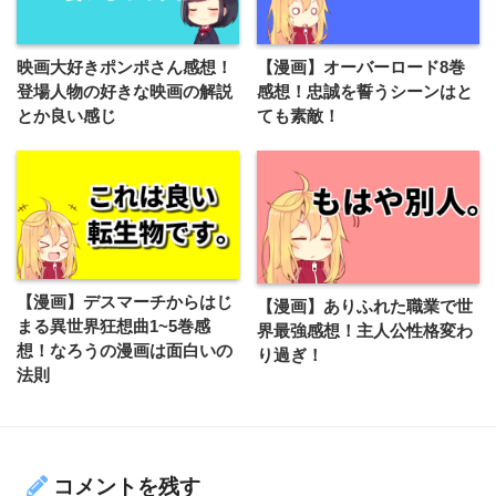
映画大好きポンポさん感想！
【漫画】オーバーロード8巻
登場人物の好きな映画の解説
感想！忠誠を誓うシーンはと
とか良い感じ
ても素敵！
【漫画】デスマーチからはじ
【漫画】ありふれた職業で世
まる異世界狂想曲1~5巻感
界最強感想！主人公性格変わ
想！なろうの漫画は面白いの
り過ぎ！
法則
コメントを残す