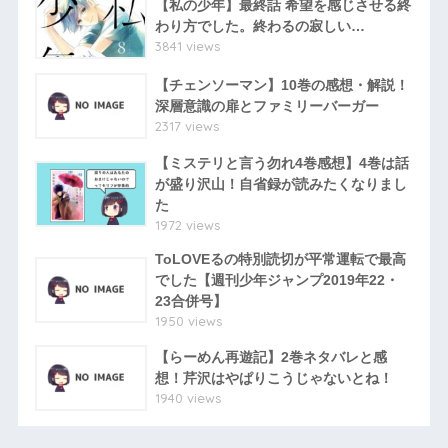
【私の少年】最終話 希望を感じさせる終
わり方でした。終わるの寂しい…
3841 views
【チェンソーマン】10巻の感想・解説！
深層意識の扉とファミリーバーガー
2317 views
【ミステリと言う勿れ4巻感想】4巻は話
が盛り沢山！自省録が読みたくなりまし
た
1972 views
ToLOVEるの特別読切が平常運転で最高
でした【週刊少年ジャンプ2019年22・
23合併号】
1950 views
【らーめん再遊記】2巻ネタバレと感
想！芹沢はやぱりこうじゃないとね！
1940 views