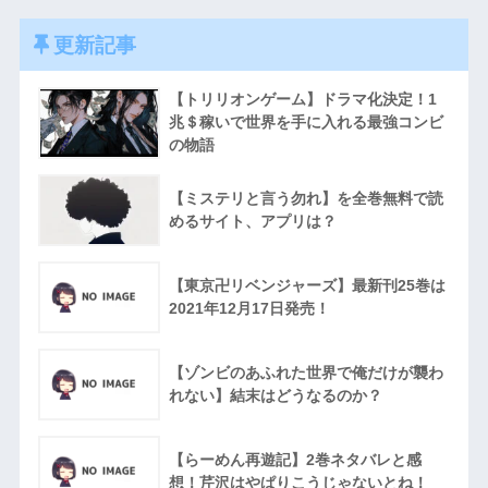
更新記事
【トリリオンゲーム】ドラマ化決定！1
兆＄稼いで世界を手に入れる最強コンビ
の物語
【ミステリと言う勿れ】を全巻無料で読
めるサイト、アプリは？
【東京卍リベンジャーズ】最新刊25巻は
2021年12月17日発売！
【ゾンビのあふれた世界で俺だけが襲わ
れない】結末はどうなるのか？
【らーめん再遊記】2巻ネタバレと感
想！芹沢はやぱりこうじゃないとね！