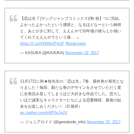
【恋は光 7 (ヤングジャンプコミックス)/秋 枝】つに完結。
よかったよかったという感情と、なるほどなーという納得
と、あとがきに対して、ええんやで10年後の彼らとか描い
てくれてええんやでという感… →
https://t.co/XWWqJPje1F
#bookmeter
— KASUKA (@KA3UKA)
November 19, 2017
11月17日に秋★枝先生の「恋は光」7巻、最終巻が発売とな
りました！毎回、新たな巻のデザインをさせていただく度
に全巻読み直してしまうほど大好きな作品でした。恐ろし
いほど誠実なキャラクターたちによる恋愛模様、最後の結
末をお楽しみください！（D:堀井）
pic.twitter.com/k6fF0sJgJV
— ジェニアロイド (@genialoide_info)
November 20, 2017