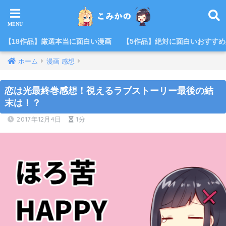
【18作品】厳選本当に面白い漫画
【5作品】絶対に面白いおすす
ホーム
漫画 感想
恋は光最終巻感想！視えるラブストーリー最後の結
末は！？
2017年12月4日
1分