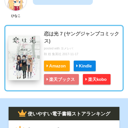
ひなこ
恋は光 7 (ヤングジャンプコミック
ス)
posted with
ヨメレバ
秋 枝 集英社 2017-11-17
Amazon
Kindle
楽天ブックス
楽天kobo
使いやすい電子書籍ストアランキング