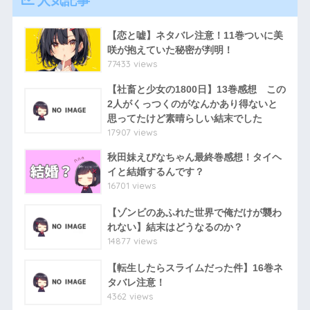
人気記事
【恋と嘘】ネタバレ注意！11巻ついに美
咲が抱えていた秘密が判明！
77433 views
【社畜と少女の1800日】13巻感想 この
2人がくっつくのがなんかあり得ないと
思ってたけど素晴らしい結末でした
17907 views
秋田妹えびなちゃん最終巻感想！タイヘ
イと結婚するんです？
16701 views
【ゾンビのあふれた世界で俺だけが襲わ
れない】結末はどうなるのか？
14877 views
【転生したらスライムだった件】16巻ネ
タバレ注意！
4362 views