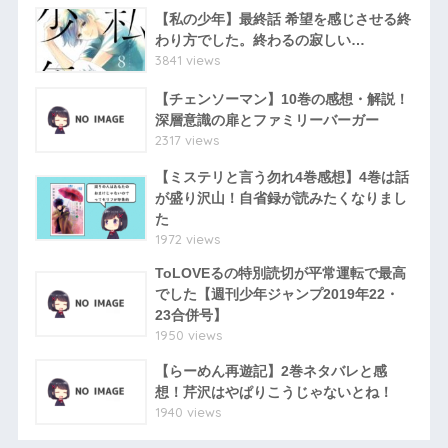
【私の少年】最終話 希望を感じさせる終
わり方でした。終わるの寂しい…
3841 views
【チェンソーマン】10巻の感想・解説！
深層意識の扉とファミリーバーガー
2317 views
【ミステリと言う勿れ4巻感想】4巻は話
が盛り沢山！自省録が読みたくなりまし
た
1972 views
ToLOVEるの特別読切が平常運転で最高
でした【週刊少年ジャンプ2019年22・
23合併号】
1950 views
【らーめん再遊記】2巻ネタバレと感
想！芹沢はやぱりこうじゃないとね！
1940 views