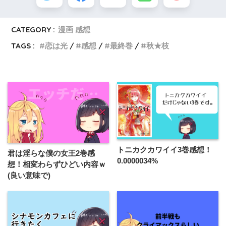
CATEGORY :
漫画 感想
TAGS :
恋は光
感想
最終巻
秋★枝
トニカクカワイイ3巻感想！
君は淫らな僕の女王2巻感
0.0000034%
想！相変わらずひどい内容ｗ
(良い意味で)