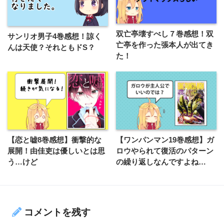
双亡亭壊すべし７巻感想！双
サンリオ男子4巻感想！諒く
亡亭を作った張本人が出てき
んは天使？それともドS？
た！
【恋と嘘8巻感想】衝撃的な
【ワンパンマン19巻感想】ガ
展開！由佳吏は優しいとは思
ロウやられて復活のパターン
う…けど
の繰り返しなんですよね…
コメントを残す