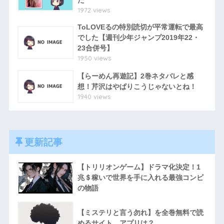
1972 views
ToLOVEるの特別読切が平常運転で最高
でした【週刊少年ジャンプ2019年22・
23合併号】
1950 views
【らーめん再遊記】2巻ネタバレと感
想！芹沢はやぱりこうじゃないとね！
1940 views
更新記事
【トリリオンゲーム】ドラマ化決定！1
兆＄稼いで世界を手に入れる最強コンビ
の物語
【ミステリと言う勿れ】を全巻無料で読
めるサイト、アプリは？