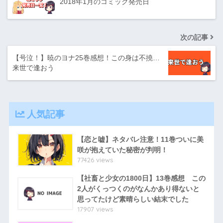
2018年1月のコミック発売日
次の記事
【号泣！】暁のヨナ25巻感想！この身は不撓…
来世で逢おう
人気記事
【恋と嘘】ネタバレ注意！11巻ついに美
咲が抱えていた秘密が判明！
77426 views
【社畜と少女の1800日】13巻感想 この
2人がくっつくのがなんかあり得ないと
思ってたけど素晴らしい結末でした
17907 views