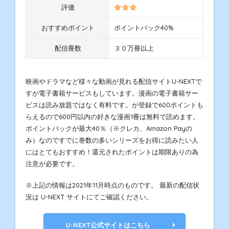
評価
おすすめポイント
ポイントバック40%
配信冊数
３０万冊以上
映画やドラマなど様々な動画が見れる配信サイトU-NEXTで
すが電子書籍サービスもしています。漫画の電子書籍サー
ビスは読み放題ではなく有料です。が登録で600ポイントも
らえるので600円以内の好きな漫画1冊は無料で読めます。
ポイントバックが最大40％（※クレカ、Amazon Payの
み）なのですでに巻数の多いシリーズをお得に読みたい人
にはとてもおすすめ！還元されたポイントは期限ありの為
注意が必要です。
※上記の情報は2021年11月時点のものです。 最新の配信状
況は U-NEXT サイトにてご確認ください。
U-NEXT公式サイトはこちら