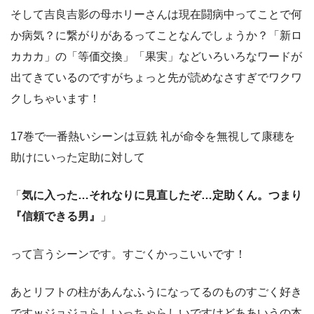
そして吉良吉影の母ホリーさんは現在闘病中ってことで何
か病気？に繋がりがあるってことなんでしょうか？「新ロ
カカカ」の「等価交換」「果実」などいろいろなワードが
出てきているのですがちょっと先が読めなさすぎでワクワ
クしちゃいます！
17巻で一番熱いシーンは豆銑 礼が命令を無視して康穂を
助けにいった定助に対して
「
気に入った…それなりに見直したぞ…定助くん。つまり
『信頼できる男』
」
って言うシーンです。すごくかっこいいです！
あとリフトの柱があんなふうになってるのものすごく好き
ですｗジョジョらしいっちゃらしいですけどああいうの本