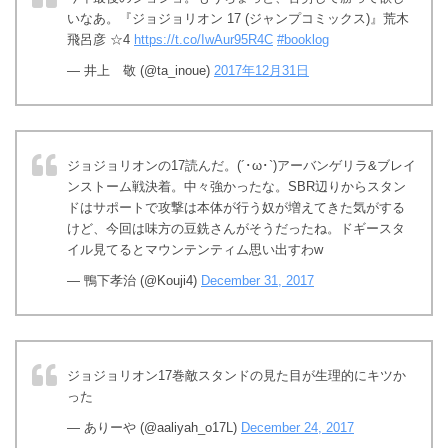
いなあ。『ジョジョリオン 17 (ジャンプコミックス)』荒木
飛呂彦 ☆4
https://t.co/IwAur95R4C
#booklog
— 井上 敬 (@ta_inoue)
2017年12月31日
ジョジョリオンの17読んだ。(´･ω･`)アーバンゲリラ&ブレイ
ンストーム戦決着。中々強かったな。SBR辺りからスタン
ドはサポートで攻撃は本体が行う奴が増えてきた気がする
けど、今回は味方の豆銑さんがそうだったね。ドギースタ
イル見てるとマウンテンティム思い出すわw
— 鴨下孝治 (@Kouji4)
December 31, 2017
ジョジョリオン17巻敵スタンドの見た目が生理的にキツか
った
— ありーや (@aaliyah_o17L)
December 24, 2017