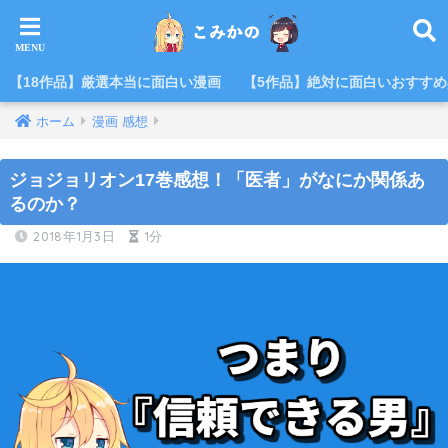
【18作品】厳選本当に面白い漫画
【5作品】絶対に面白いおすす
ホーム
漫画 感想
ジョジョリオン17巻感想！「医者」がなにか関係あ
るのか？
2018年1月3日
1分