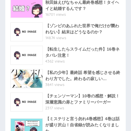
秋田妹えびなちゃん最終巻感想！タイヘ
イと結婚するんです？
16701 views
【ゾンビのあふれた世界で俺だけが襲わ
れない】結末はどうなるのか？
14874 views
【転生したらスライムだった件】16巻ネ
タバレ注意！
4362 views
【私の少年】最終話 希望を感じさせる終
わり方でした。終わるの寂しい…
3841 views
【チェンソーマン】10巻の感想・解説！
深層意識の扉とファミリーバーガー
2317 views
【ミステリと言う勿れ4巻感想】4巻は話
が盛り沢山！自省録が読みたくなりまし
た