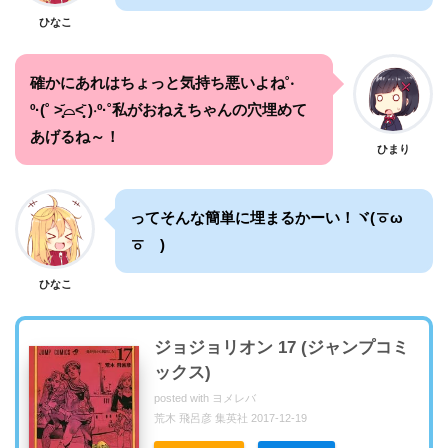
ひなこ
確かにあれはちょっと気持ち悪いよね˚‧
º·(˚ ˃̣̣̥᷄⌓˂̣̣̥᷅ )‧º·˚私がおねえちゃんの穴埋めて
あげるね～！
ひまり
ってそんな簡単に埋まるかーい！ヾ(ㆆω
ㆆ )
ひなこ
ジョジョリオン 17 (ジャンプコミ
ックス)
posted with
ヨメレバ
荒木 飛呂彦 集英社 2017-12-19