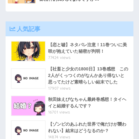
人気記事
【恋と嘘】ネタバレ注意！11巻ついに美
咲が抱えていた秘密が判明！
77424 views
【社畜と少女の1800日】13巻感想 この
2人がくっつくのがなんかあり得ないと
思ってたけど素晴らしい結末でした
17907 views
秋田妹えびなちゃん最終巻感想！タイヘ
イと結婚するんです？
16701 views
【ゾンビのあふれた世界で俺だけが襲わ
れない】結末はどうなるのか？
14874 views