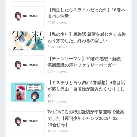
【転生したらスライムだった件】16巻ネ
タバレ注意！
4361 views
【私の少年】最終話 希望を感じさせる終
わり方でした。終わるの寂しい…
3841 views
【チェンソーマン】10巻の感想・解説！
深層意識の扉とファミリーバーガー
2317 views
【ミステリと言う勿れ4巻感想】4巻は話
が盛り沢山！自省録が読みたくなりまし
た
1971 views
ToLOVEるの特別読切が平常運転で最高
でした【週刊少年ジャンプ2019年22・
23合併号】
1950 views