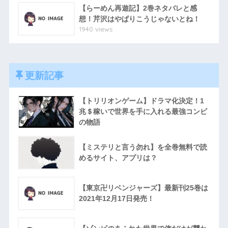
【らーめん再遊記】2巻ネタバレと感
想！芹沢はやぱりこうじゃないとね！
1940 views
更新記事
【トリリオンゲーム】ドラマ化決定！1
兆＄稼いで世界を手に入れる最強コンビ
の物語
【ミステリと言う勿れ】を全巻無料で読
めるサイト、アプリは？
【東京卍リベンジャーズ】最新刊25巻は
2021年12月17日発売！