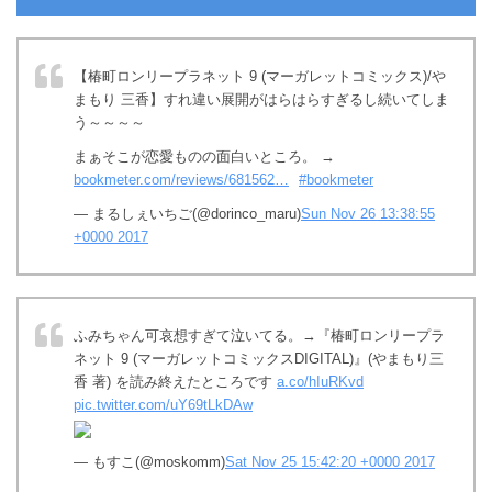
【椿町ロンリープラネット 9 (マーガレットコミックス)/や
まもり 三香】すれ違い展開がはらはらすぎるし続いてしま
う～～～～
まぁそこが恋愛ものの面白いところ。 →
bookmeter.com/reviews/681562…
#bookmeter
— まるしぇいちご(@dorinco_maru)
Sun Nov 26 13:38:55
+0000 2017
ふみちゃん可哀想すぎて泣いてる。→『椿町ロンリープラ
ネット 9 (マーガレットコミックスDIGITAL)』(やまもり三
香 著) を読み終えたところです
a.co/hIuRKvd
pic.twitter.com/uY69tLkDAw
— もすこ(@moskomm)
Sat Nov 25 15:42:20 +0000 2017