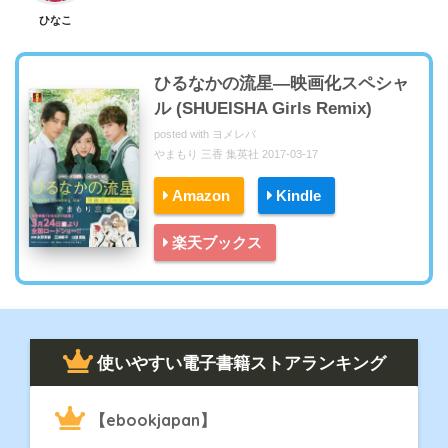
ひなこ
ひるなかの流星―映画化スペシャ
ル (SHUEISHA Girls Remix)
posted with
ヨメレバ
やまもり 三香 集英社 2017-03-17
Amazon
Kindle
楽天ブックス
使いやすい電子書籍ストアランキング
【ebookjapan】