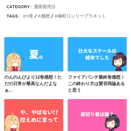
CATEGORY :
漫画発売日
TAGS :
9巻
感想
椿町ロンリープラネット
のんのんびより12巻感想！た
ファイアパンチ最終巻感想！
だの日常が最高なんだよな
この終わり方は賛否両論ある
ぁ…
と思う