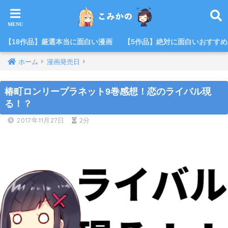
【18作品】厳選本当に面白い漫画
【5作品】絶対に面白いおすす
ホーム
漫画発売日
椿町ロンリープラネット9巻感想！恋のライバル現
る！？
2017年11月27日
2分