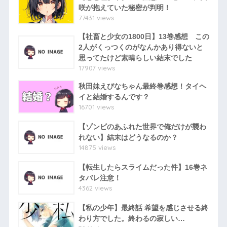
咲が抱えていた秘密が判明！
77431 views
【社畜と少女の1800日】13巻感想 この
2人がくっつくのがなんかあり得ないと
思ってたけど素晴らしい結末でした
17907 views
秋田妹えびなちゃん最終巻感想！タイヘ
イと結婚するんです？
16701 views
【ゾンビのあふれた世界で俺だけが襲わ
れない】結末はどうなるのか？
14875 views
【転生したらスライムだった件】16巻ネ
タバレ注意！
4362 views
【私の少年】最終話 希望を感じさせる終
わり方でした。終わるの寂しい…