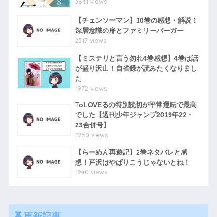
3841 views
【チェンソーマン】10巻の感想・解説！
深層意識の扉とファミリーバーガー
2317 views
【ミステリと言う勿れ4巻感想】4巻は話
が盛り沢山！自省録が読みたくなりまし
た
1972 views
ToLOVEるの特別読切が平常運転で最高
でした【週刊少年ジャンプ2019年22・
23合併号】
1950 views
【らーめん再遊記】2巻ネタバレと感
想！芹沢はやぱりこうじゃないとね！
1940 views
更新記事