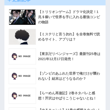
【トリリオンゲーム】ドラマ化決定！1
兆＄稼いで世界を手に入れる最強コンビ
の物語
【ミステリと言う勿れ】を全巻無料で読
めるサイト、アプリは？
【東京卍リベンジャーズ】最新刊25巻は
2021年12月17日発売！
【ゾンビのあふれた世界で俺だけが襲わ
れない】結末はどうなるのか？
【らーめん再遊記】2巻ネタバレと感
想！芹沢はやぱりこうじゃないとね！
【ゆるキャン△】11巻の感想ネタバレ！